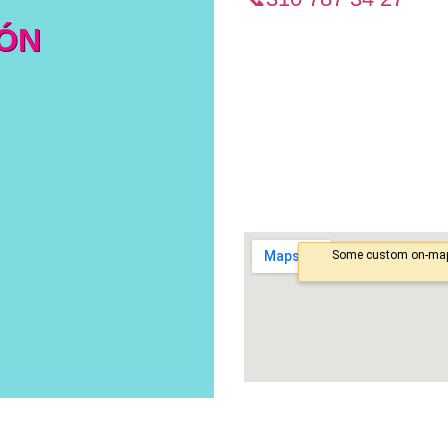
IÓN
📧mariafernandaferrerps
📍Atención Presencia
Clínica Vida – Edific
Calle 5D #38A-35, S
Torre 1 – Piso 5, Con